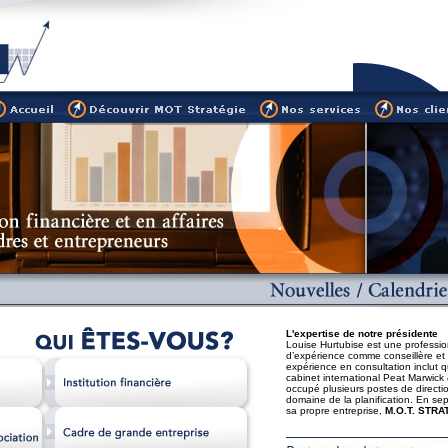
L'expertise de notre présidente
Louise Hurtubise est une professio
d’expérience comme conseillère et 
expérience en consultation inclut 
cabinet international Peat Marwick 
occupé plusieurs postes de direct
domaine de la planification. En se
sa propre entreprise,
M.O.T. STRA