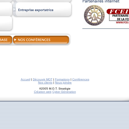
Accueil
|
Découvrir MOT
|
Formations
|
Conférences
Nos clients
|
Nous joindre
®2005 M.O.T. Stratégie
Création web
Cyber Génération