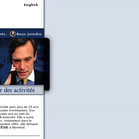
nnelle avec plus de 25 ans
cadre d’entreprises. Son
quatre ans au sein du
& Associés. Elle a aussi
ion, notamment dans le
ptembre 1991, elle démarre
TÉGIE
à Montréal.