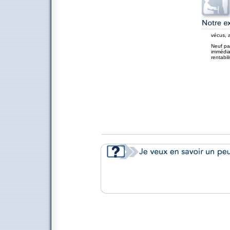
vécus, a
Neuf par
immédia
rentabil