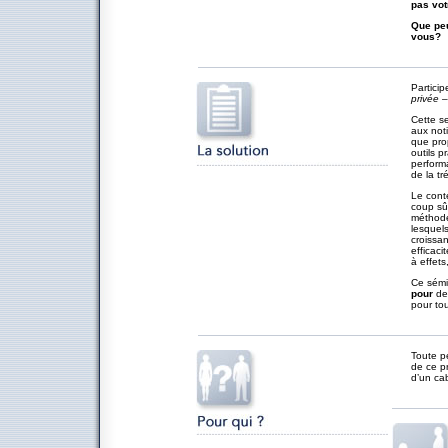
pas vot
Que peu
vous?
Particip
privée –
Cette se
aux not
que prop
outils p
performa
de la tré
Le conte
coup sûr
méthode 
lesquels
croissan
efficaci
à effets
Ce sémin
pour
des
pour to
Toute pe
de ce p
d’un cab