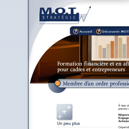
À titre 
prenez 
Négoci
Engage
Achete
Cepend