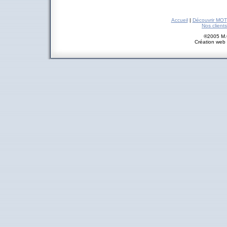
Accueil
|
Découvrir MOT
Nos clients
®2005 M.O
Création web